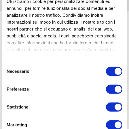
Utilizziamo i cookie per personalizzare contenuti ed
annunci, per fornire funzionalità dei social media e per
analizzare il nostro traffico. Condividiamo inoltre
informazioni sul modo in cui utilizza il nostro sito con i
nostri partner che si occupano di analisi dei dati web,
pubblicità e social media, i quali potrebbero combinarle
con altre informazioni che ha fornito loro o che hanno
raccolto dal suo utilizzo dei loro servizi. Acconsenta ai
nostri cookie se continua ad utilizzare il nostro sito web.
Selezione
Necessario
del
consenso
Preferenze
Un oasi di relax a pochi passi dal mare
Statistiche
L'area di sosta camper LA PERLA DELL'ADRIATICO è una
nuova struttura d'eccellenza specializzata nell'accoglienza
dei camperisti. L'area, dotata di ogni confort, si sviluppa su
Marketing
oltre 6 mila metri quadrati di terreno.