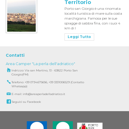
Territorio
Porto san Giorgio è una rinomata
località turistica di mare sulla costa
marchigiana. Famosa per le sue
spiagge di sabbia fina, con i suoi 4
km di l
Leggi Tutto
Contatti
Area Camper "La perla dell'adriatico"
Indrizzo: Via san Martino, 13 - 63822 Porto San
Giorgio(FM)
Telefono: +39 0734.675656, +39 3331006529 (Contatto
Whatsapp)
E-mail: info@areaperladelladriatico.it
Seguici su Facebook